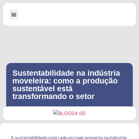
A Dallabona
Máquinas para Serraria
Máquinas para Embalagens de Madeira
Sustentabilidade na indústria
moveleira: como a produção
sustentável está
transformando o setor
A sustentabilidade está cada vez mais presente na indústria