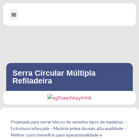
A Dallabona
Máquinas para Serraria
Máquinas para Embalagens de Madeira
Serra Circular Múltipla
Refiladeira
Projetada para serrar blocos de variados tipos de madeiras. –
Estrutura reforçada – Matéria-prima da mais alta qualidade –
Melhor custo benefício para operacionalidade e