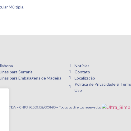
ular Múltipla.
llabona
Notícias
inas para Serraria
Contato
inas para Embalagens de Madeira
Localização
Política de Privacidade & Term
Uso
© 2026 Dallabona Máquinas LTDA – CNPJ 76.559.152/0001-90 – Todos os direitos reservados