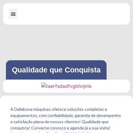
A Dallabona
Máquinas para Serraria
Máquinas para Embalagens de Madeira
Qualidade que Conquista
A Dallabona máquinas oferece soluções completas e
equipamentos, com confiabilidade, garantia de desempenho
e satisfação plena de nossos clientes! Qualidade que
conquista! Converse conosco e agende já a sua visita!⠀