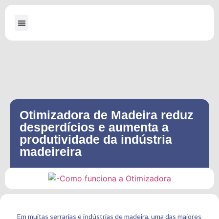
A Dallabona
Máquinas para Serraria
Máquinas para Embalagens de Madeira
Otimizadora de Madeira reduz
desperdícios e aumenta a
produtividade da indústria
madeireira
Em muitas serrarias e indústrias de madeira, uma das maiores