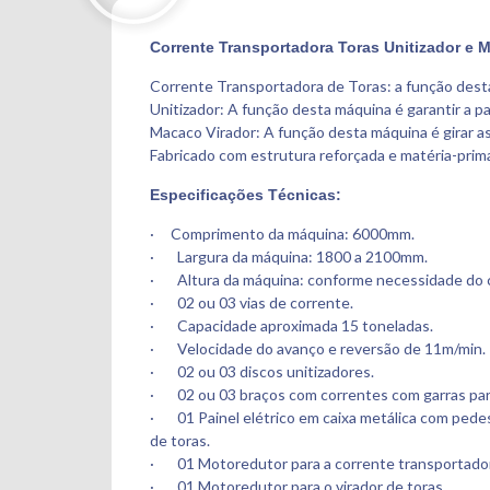
Corrente Transportadora Toras Unitizador e 
Corrente Transportadora de Toras: a função desta 
Unitizador: A função desta máquina é garantir a p
Macaco Virador: A função desta máquina é girar as
Fabricado com estrutura reforçada e matéria-prima 
Especificações Técnicas:
· Comprimento da máquina: 6000mm.
· Largura da máquina: 1800 a 2100mm.
· Altura da máquina: conforme necessidade do c
· 02 ou 03 vias de corrente.
· Capacidade aproximada 15 toneladas.
· Velocidade do avanço e reversão de 11m/min.
· 02 ou 03 discos unitizadores.
· 02 ou 03 braços com correntes com garras para 
· 01 Painel elétrico em caixa metálica com pedes
de toras.
· 01 Motoredutor para a corrente transportado
· 01 Motoredutor para o virador de toras.