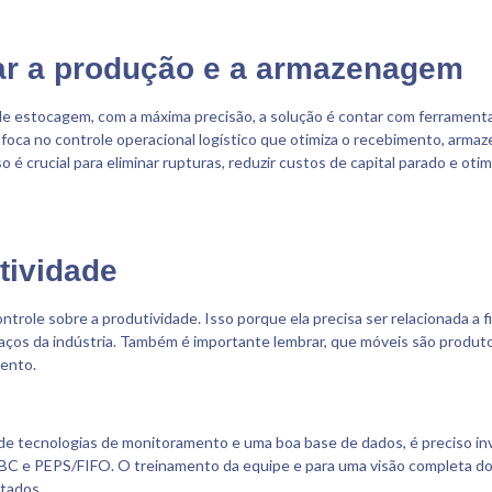
ar a produção e a armazenagem
de de estocagem, com a máxima precisão, a solução é contar com ferrame
 foca no controle operacional logístico que otimiza o recebimento, arm
é crucial para eliminar rupturas, reduzir custos de capital parado e oti
tividade
trole sobre a produtividade. Isso porque ela precisa ser relacionada a f
aços da indústria. Também é importante lembrar, que móveis são produ
mento.
e tecnologias de monitoramento e uma boa base de dados, é preciso inves
ABC e PEPS/FIFO. O treinamento da equipe e para uma visão completa d
ltados.