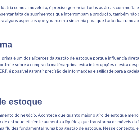
ndústria como a moveleira, é preciso gerenciar todas as áreas com muita 
apresentar falta de suprimentos que interrompam a produção, também nã
ira alguns aspectos que garantem a sincronia para que tudo flua rumo a
ima
prima é um dos alicerces da gestão de estoque porque influencia diret
ontrole sobre a compra da matéria-prima evita interrupções e evita des
P, é possível garantir precisão de informações e agilidade para a cadei
 de estoque
amento do negócio. Acontece que quanto maior o giro de estoque menos c
ro de estoque eficiente aumenta a liquidez, que transforma os móveis da 
uma fluidez fundamental numa boa gestão de estoque. Nesse contexto, 