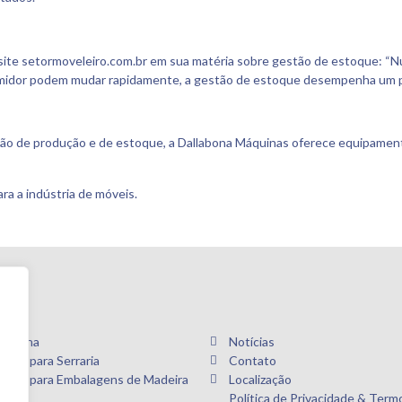
 site setormoveleiro.com.br em sua matéria sobre gestão de estoque: “N
midor podem mudar rapidamente, a gestão de estoque desempenha um pap
ão de produção e de estoque, a Dallabona Máquinas oferece equipament
ra a indústria de móveis.
llabona
Notícias
inas para Serraria
Contato
inas para Embalagens de Madeira
Localização
Política de Privacidade & Term