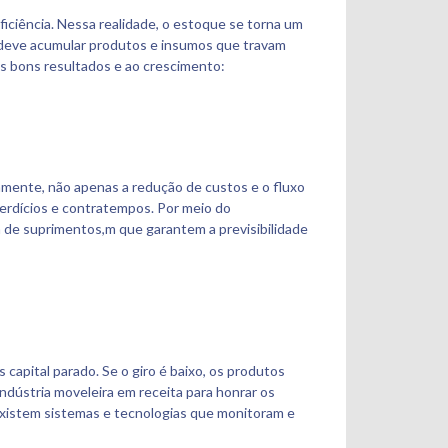
eficiência. Nessa realidade, o estoque se torna um
o deve acumular produtos e insumos que travam
os bons resultados e ao crescimento:
amente, não apenas a redução de custos e o fluxo
perdícios e contratempos. Por meio do
a de suprimentos,m que garantem a previsibilidade
apital parado. Se o giro é baixo, os produtos
indústria moveleira em receita para honrar os
existem sistemas e tecnologias que monitoram e