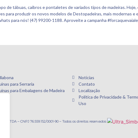
po de tábuas, caibros e pontaletes de variados tipos de madeiras. Hoje
ores para produzir os novos modelos de Destopadeiras, mais modernas e
whats para nós! (47) 99200-1188. Aproveite a campanha #forcaquevaial
llabona
Notícias
inas para Serraria
Contato
inas para Embalagens de Madeira
Localização
Política de Privacidade & Term
Uso
© 2026 Dallabona Máquinas LTDA – CNPJ 76.559.152/0001-90 – Todos os direitos reservados