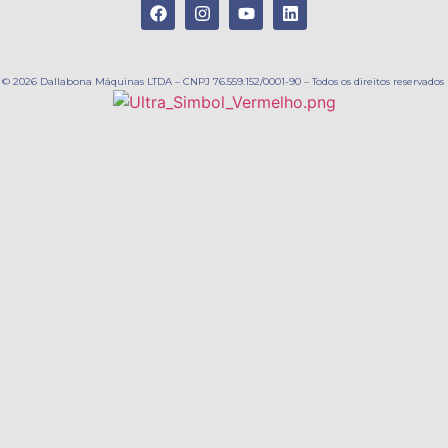
© 2026 Dallabona Máquinas LTDA – CNPJ 76.559.152/0001-90 – Todos os direitos reservados