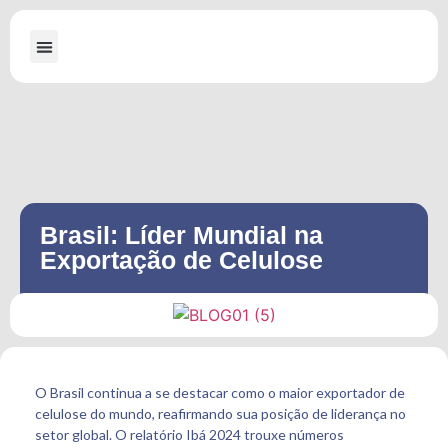
A Dallabona
Máquinas para Serraria
Máquinas para Embalagens de Madeira
Brasil: Líder Mundial na
Exportação de Celulose
O Brasil continua a se destacar como o maior exportador de
celulose do mundo, reafirmando sua posição de liderança no
setor global. O relatório Ibá 2024 trouxe números